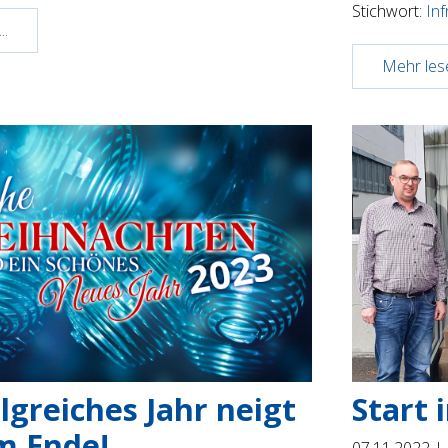
Stichwort:
Inf
..
Mehr lese
olgreiches Jahr neigt
Start 
m Ende!
07.11.2022 |