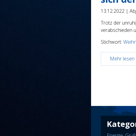
13.12.2022 |
Abg
Trotz der unruhi
verabschieden 
Stichwort:
Weih
Mehr lesen .
Katego
Energie
,
Grüß