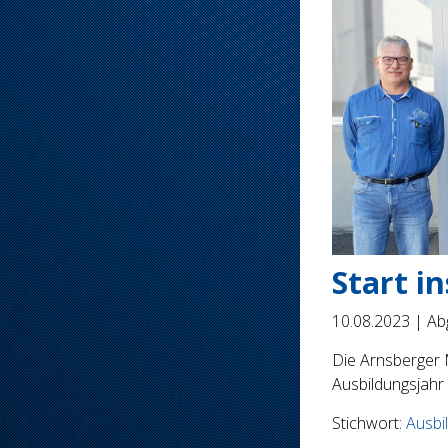
Start i
10.08.2023 |
Abg
Die Arnsberger
Ausbildungsjahr
Stichwort:
Ausbi