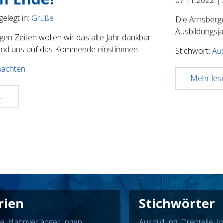
elegt in:
Grüße
Die Arnsberg
Ausbildungsj
gen Zeiten wollen wir das alte Jahr dankbar
und uns auf das Kommende einstimmen.
Stichwort:
Au
nachten
Mehr lese
..
rien
Stichwörter
e
,
Hahnverlängerungen
,
Ausbildung
,
Drehteile
,
I