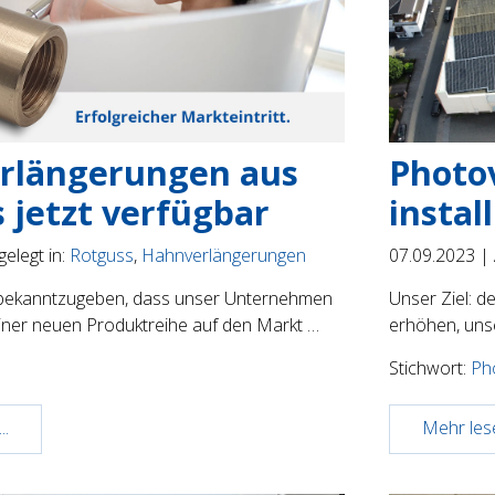
rlängerungen aus
Photo
 jetzt verfügbar
install
elegt in:
Rotguss
,
Hahnverlängerungen
07.09.2023 |
 bekanntzugeben, dass unser Unternehmen
Unser Ziel: d
einer neuen Produktreihe auf den Markt …
erhöhen, uns
Stichwort:
Pho
..
Mehr lese