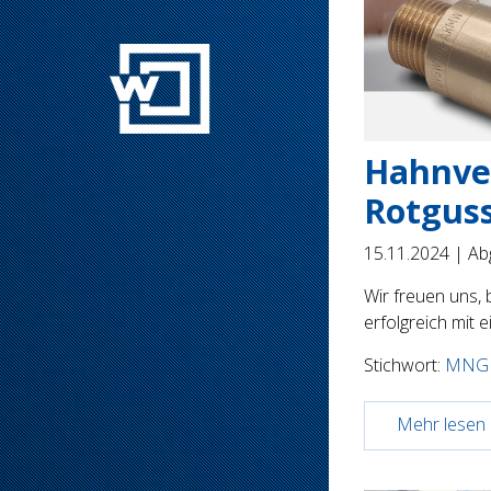
Hahnve
Rotguss
15.11.2024 |
Abg
Wir freuen uns,
erfolgreich mit 
Stichwort:
MNG
Mehr lesen .